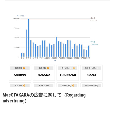
MacOTAKARAの広告に関して（Regarding
advertising）