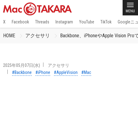
MENU
X
Facebook
Threads
Instagram
YouTube
TikTok
Google
HOME
アクセサリ
Backbone、iPhoneやApple Vi
2025年05月07日(水)
アクセサリ
#Backbone
#iPhone
#AppleVision
#Mac