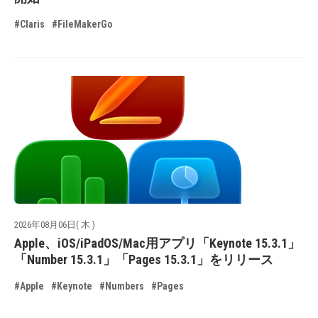
#Claris
#FileMakerGo
2026年08月06日( 木 )
Apple、iOS/iPadOS/Mac用アプリ「Keynote 15.3.1」
「Number 15.3.1」「Pages 15.3.1」をリリース
#Apple
#Keynote
#Numbers
#Pages