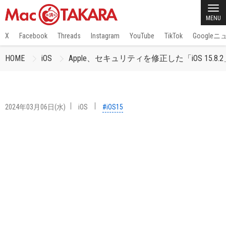
MENU
X
Facebook
Threads
Instagram
YouTube
TikTok
Google
HOME
iOS
Apple、セキュリティを修正した「iOS 15.8
2024年03月06日(水)
iOS
#iOS15