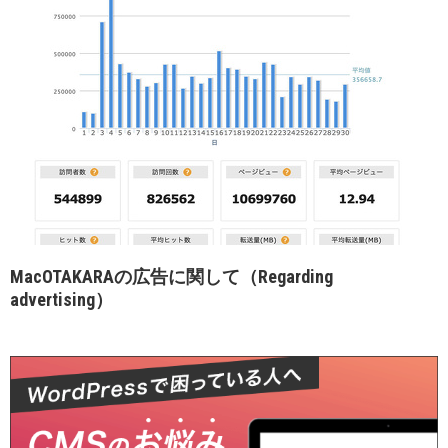
MacOTAKARAの広告に関して（Regarding
advertising）