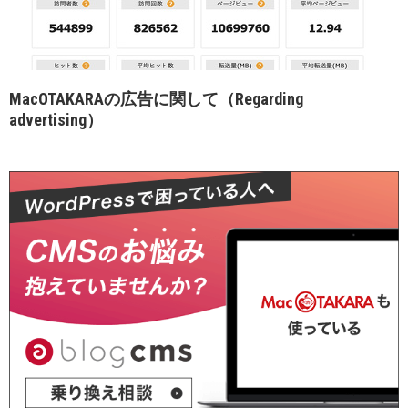
MacOTAKARAの広告に関して（Regarding
advertising）