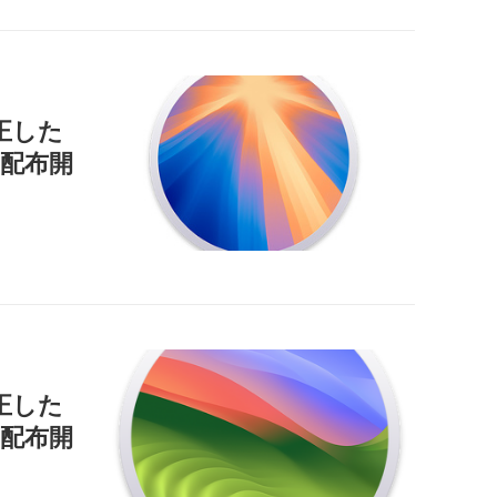
正した
9」を配布開
正した
」を配布開