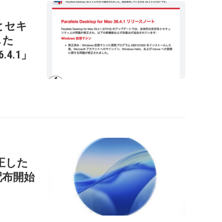
性とセキ
した
26.4.1」
正した
」を配布開始