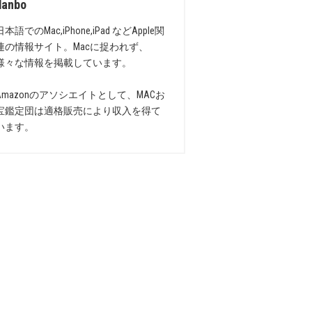
danbo
日本語でのMac,iPhone,iPad などApple関
連の情報サイト。Macに捉われず、
様々な情報を掲載しています。
Amazonのアソシエイトとして、MACお
宝鑑定団は適格販売により収入を得て
います。