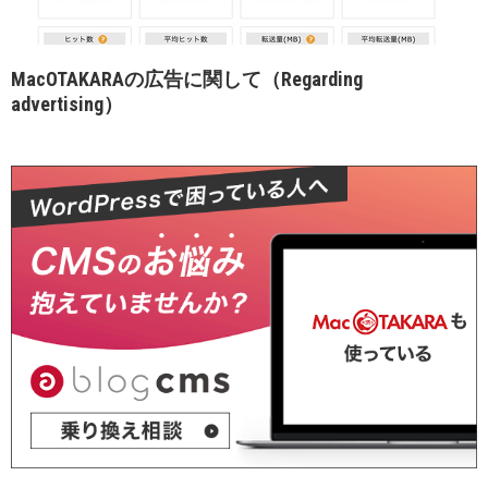
MacOTAKARAの広告に関して（Regarding
advertising）