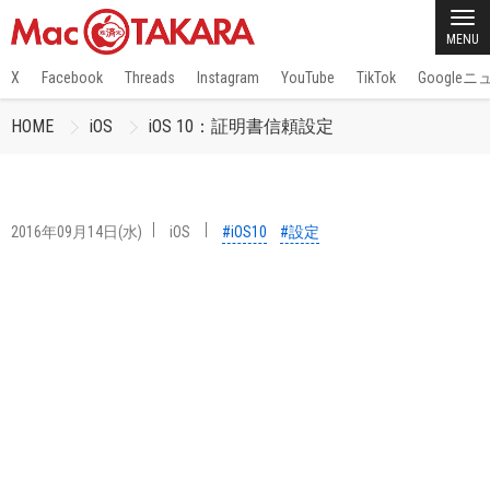
MENU
X
Facebook
Threads
Instagram
YouTube
TikTok
Google
HOME
iOS
iOS 10：証明書信頼設定
2016年09月14日(水)
iOS
#iOS10
#設定