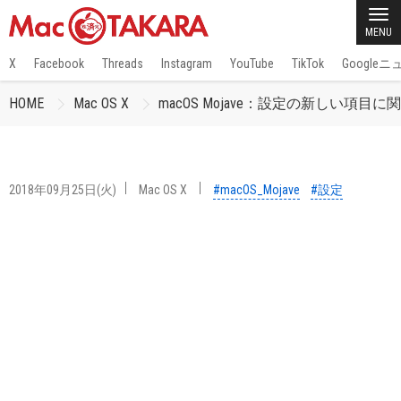
MENU
X
Facebook
Threads
Instagram
YouTube
TikTok
Google
HOME
Mac OS X
macOS Mojave：設定の新しい項目に
2018年09月25日(火)
Mac OS X
#macOS_Mojave
#設定