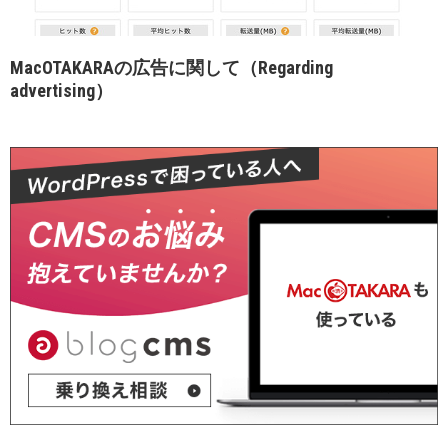
MacOTAKARAの広告に関して（Regarding
advertising）