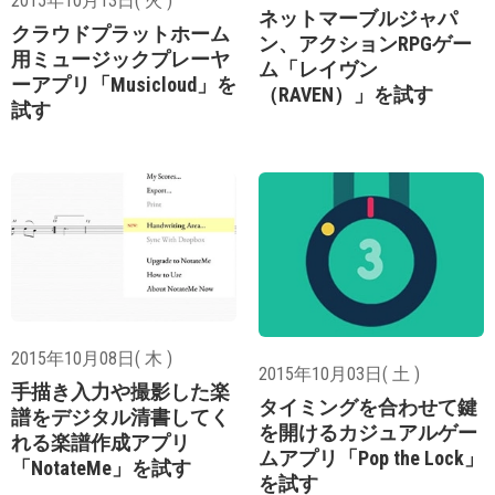
2015年10月13日( 火 )
ネットマーブルジャパ
クラウドプラットホーム
ン、アクションRPGゲー
用ミュージックプレーヤ
ム「レイヴン
ーアプリ「Musicloud」を
（RAVEN）」を試す
試す
2015年10月08日( 木 )
2015年10月03日( 土 )
手描き入力や撮影した楽
タイミングを合わせて鍵
譜をデジタル清書してく
を開けるカジュアルゲー
れる楽譜作成アプリ
ムアプリ「Pop the Lock」
「NotateMe」を試す
を試す