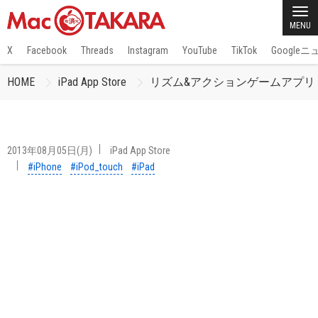
MENU
X
Facebook
Threads
Instagram
YouTube
TikTok
Google
HOME
iPad App Store
リズム&アクションゲームアプリ
2013年08月05日(月)
iPad App Store
#iPhone
#iPod_touch
#iPad