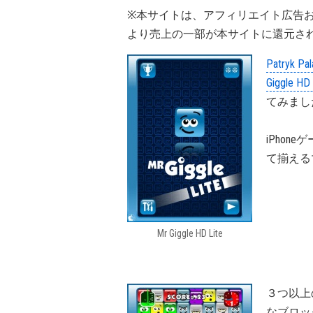
※本サイトは、アフィリエイト広告
より売上の一部が本サイトに還元さ
Patryk Pal
Giggle HD 
てみまし
iPhon
て揃える
Mr Giggle HD Lite
３つ以上
なブロッ