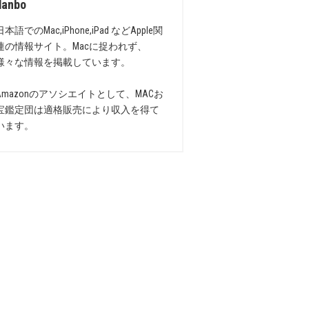
danbo
日本語でのMac,iPhone,iPad などApple関
連の情報サイト。Macに捉われず、
様々な情報を掲載しています。
Amazonのアソシエイトとして、MACお
宝鑑定団は適格販売により収入を得て
います。