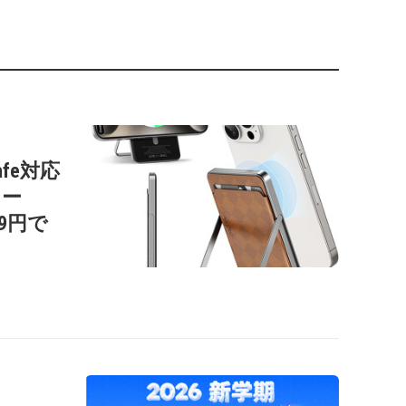
afe対応
リー
99円で