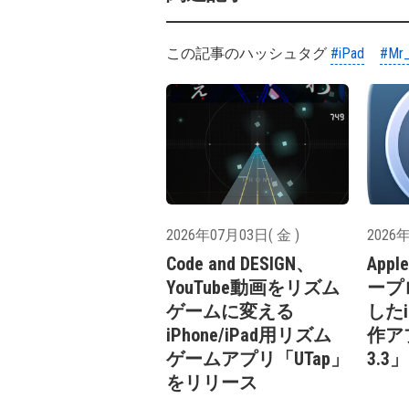
この記事のハッシュタグ
#iPad
#Mr_
2026年07月03日( 金 )
2026年
Code and DESIGN、
Ap
YouTube動画をリズム
ープ
ゲームに変える
したi
iPhone/iPad用リズム
作アプ
ゲームアプリ「UTap」
3.
をリリース