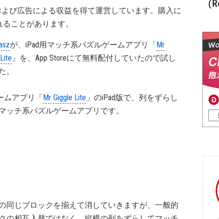
（Re
および広告による収益を得て運営しています。購入に
れることがあります。
asz
が、iPad用マッチ系パズルゲームアプリ「
Mr
Lite
」を、App Storeにて無料配付していたので試し
た。
eゲームアプリ「
Mr Giggle Lite
」のiPad版で、列をずらし
マッチ系パズルゲームアプリです。
の同じブロックを揃えて消していきますが、一般的
クの相互入替ではなく、縦横の列をずらしてマッチ