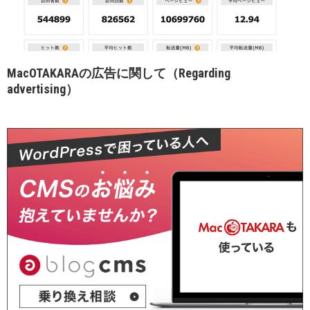
MacOTAKARAの広告に関して（Regarding
advertising）