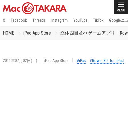
MENU
X
Facebook
Threads
Instagram
YouTube
TikTok
Google
HOME
iPad App Store
立体四目並べゲームアプリ「Rows 3D 
2011年07月02日(土)
iPad App Store
#iPad
#Rows_3D_for_iPad