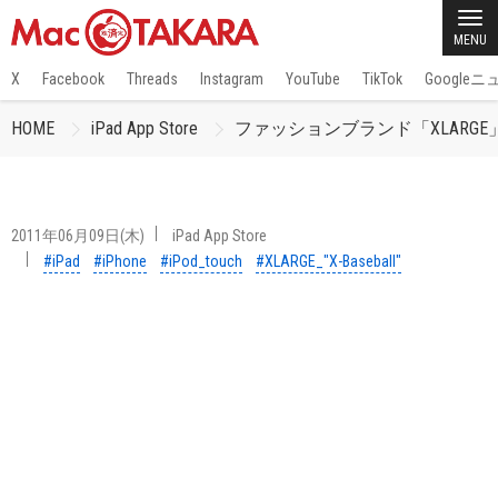
MENU
X
Facebook
Threads
Instagram
YouTube
TikTok
Google
HOME
iPad App Store
ファッションブランド「XLARGE」の野
2011年06月09日(木)
iPad App Store
#iPad
#iPhone
#iPod_touch
#XLARGE_"X-Baseball"