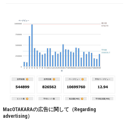
MacOTAKARAの広告に関して（Regarding
advertising）