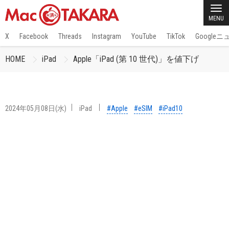
MENU
X
Facebook
Threads
Instagram
YouTube
TikTok
Google
HOME
iPad
Apple「iPad (第 10 世代)」を値下げ
2024年05月08日(水)
iPad
#Apple
#eSIM
#iPad10