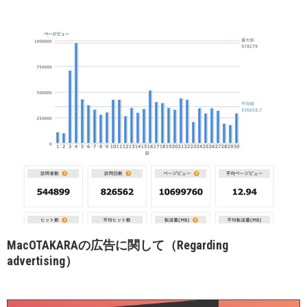
MacOTAKARAの広告に関して（Regarding
advertising）