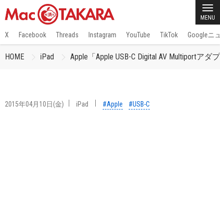
MENU
X
Facebook
Threads
Instagram
YouTube
TikTok
Google
HOME
iPad
Apple「Apple USB-C Digital AV Multi
2015年04月10日(金)
iPad
#Apple
#USB-C