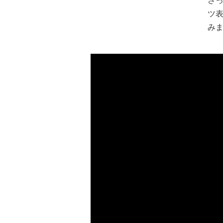
さっ
ツ表
み