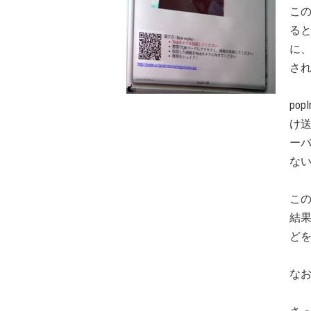
この
ると
に、
さ
po
け
ー
な
この
結果
ど
な