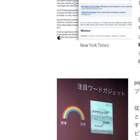
New York Times
p
プ
従
と
す
ピ