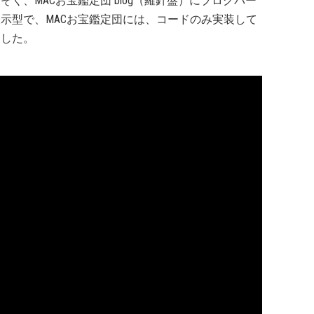
そく、MACお宝鑑定団 blog（羅針盤）にブログパー
示型で、MACお宝鑑定団には、コードのみ実装して
ました。