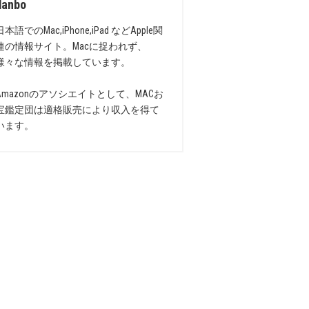
danbo
日本語でのMac,iPhone,iPad などApple関
連の情報サイト。Macに捉われず、
様々な情報を掲載しています。
Amazonのアソシエイトとして、MACお
宝鑑定団は適格販売により収入を得て
います。