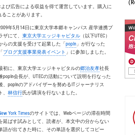
（Re
および広告による収益を得て運営しています。購入に
れることがあります。
2009年5月14日に東京大学本郷キャンパス 産学連携プ
ラザにて、
東京大学エッジキャピタル
（以下UTEC）
からの支援を受けて起業した「
popIn
」が行なった
「
ブログ支援事業発表イベント
」に参加しました。
最初に、東京大学エッジキャピタルの
郷治友孝
社長
兼popIn会長が、UTECの活動について説明を行なった
後、popInのアドバイザーを努めるITジャーナリス
ト、
林信行
氏が講演を行ないました。
New York Times
のサイトでは、Webページの滞在時間
を延ばす試みとして、読者が、本文中の分からない
単語が出てきた時に、その単語を選択してコピー