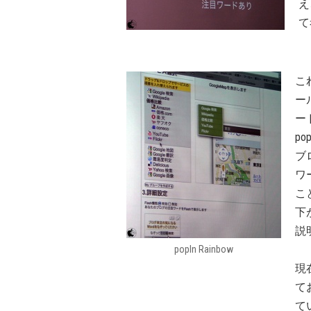
え
て
こ
ー
ー
p
ブ
ワ
こ
下
説
popIn Rainbow
現
て
て