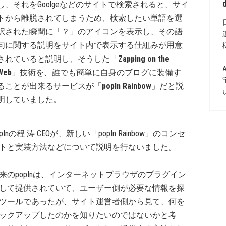
し、それをGoolgeなどのサイトで検索されると、サイ
トから離脱されてしまうため、検索したい単語を選
択された瞬間に「？」のアイコンを表示し、その語
句に関する説明をサイト内で表示する仕組みが用意
されていると説明し、そうした「
Zapping on the
Web
」技術を、誰でも簡単に自身のブログに装備す
ることが出来るサービスが「
popIn Rainbow
」だと説
明していました。
opInの程 涛 CEOが、新しい「popIn Rainbow」のコンセ
トと実装方法などについて説明を行ないました。
来のpopInは、インターネットブラウザのプラグイン
して提供されていて、ユーザー側が必要な情報を探
ツールであったが、サイト運営者側から見て、何を
ックアップしたのかを知りたいのではないかと考