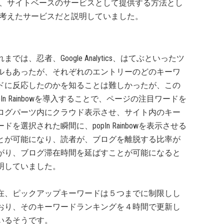
、サイトベースのサービスとして提供する方法とし
考えたサービスだと説明していました。
れまでは、忍者、Google Analytics、はてぶといったツ
ルもあったが、それぞれのエントリーのどのキーワ
ドに反応したのかを知ることは難しかったが、この
opIn Rainbowを導入することで、ページの注目ワードを
ログパーツ内にクラウド表示させ、サイト内のキー
ードを選択された瞬間に、popIn Rainbowを表示させる
とが可能になり、読者が、ブログを離脱する比率が
がり、ブログ滞在時間を延ばすことが可能になると
明していました。
在、ピックアップキーワードは５つまでに制限しし
おり、そのキーワードランキングを４時間で更新し
いるそうです。