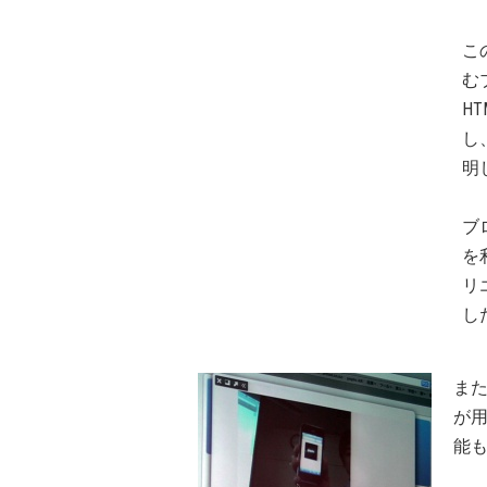
この
む
H
し
明
ブ
を
リ
し
ま
が用
能