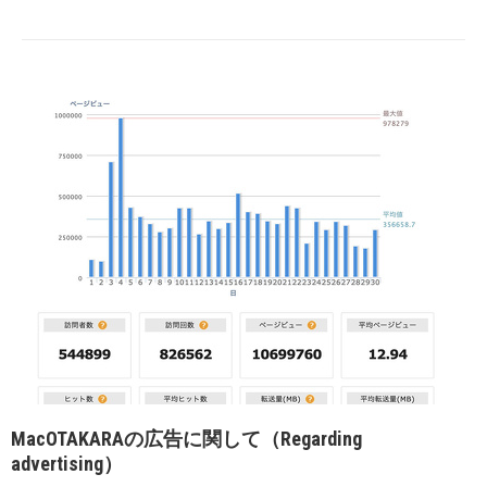
MacOTAKARAの広告に関して（Regarding
advertising）