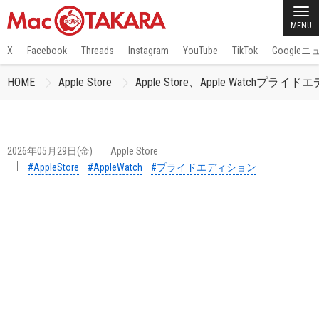
MENU
X
Facebook
Threads
Instagram
YouTube
TikTok
Google
HOME
Apple Store
Apple Store、Apple Wat
2026年05月29日(金)
Apple Store
#AppleStore
#AppleWatch
#プライドエディション