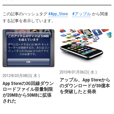
この記事のハッシュタグ
#App_Store
#アップル
から関連
する記事を表示しています。
2010年01月06日( 水 )
2012年03月08日( 木 )
アップル、App Storeから
App Storeの3G回線ダウン
のダウンロードが30億本
ロードファイル容量制限
を突破したと発表
が20MBから50MBに拡張
された