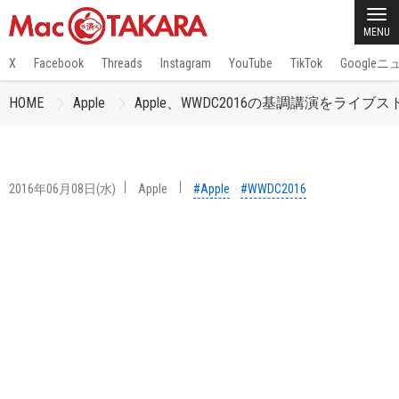
MENU
X
Facebook
Threads
Instagram
YouTube
TikTok
Google
HOME
Apple
Apple、WWDC2016の基調講演をライ
2016年06月08日(水)
Apple
#Apple
#WWDC2016