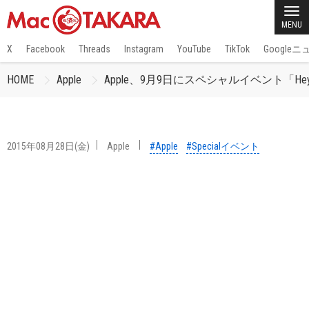
MENU
X
Facebook
Threads
Instagram
YouTube
TikTok
Google
HOME
Apple
Apple、9月9日にスペシャルイベント「Hey Siri,
2015年08月28日(金)
Apple
#Apple
#Specialイベント