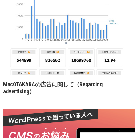
MacOTAKARAの広告に関して（Regarding
advertising）