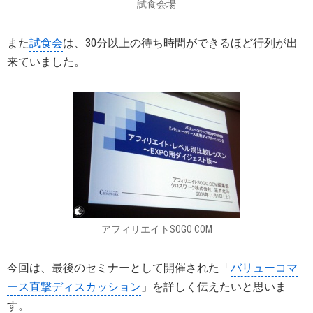
試食会場
また
試食会
は、30分以上の待ち時間ができるほど行列が出
来ていました。
アフィリエイトSOGO COM
今回は、最後のセミナーとして開催された「
バリューコマ
ース直撃ディスカッション
」を詳しく伝えたいと思いま
す。