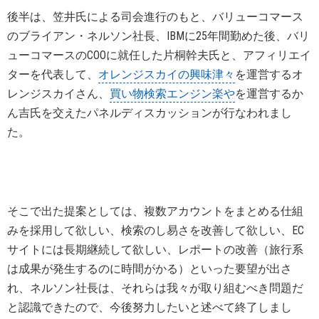
後半は、笠井氏による司会進行のもと、バリューコマース
のブライアン・ネルソン社長、IBMに25年間勤めた後、バリ
ューコマースのCOOに就任した片桐幹夫氏と、アフィリエイ
ターを代表して、
オレンジスカイの興味津々
を運営するオ
レンジスカイさん、
買い物検索エンジン楽や
を運営するか
ん吉氏を交えたパネルディスカッションが行なわれまし
た。
そこで出た提案としては、複数アカウントをまとめる仕組
みを採用して欲しい、検索のし易さを改善して欲しい、EC
サイトには長期継続して欲しい、レポートの改善（旅行系
は成果が発生するのに時間がかる）といった要望が出さ
れ、ネルソン社長は、それらは我々が取り組むべき問題だ
と認識できたので、今後努力したいと述べて終了しまし