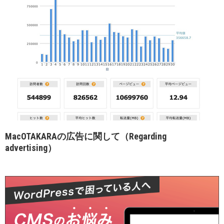
MacOTAKARAの広告に関して（Regarding
advertising）