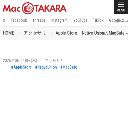
MENU
X
Facebook
Threads
Instagram
YouTube
TikTok
Google
HOME
アクセサリ
Apple Store、Native UnionのM
2026年06月18日(木)
アクセサリ
#AppleStore
#NativeUnion
#MagSafe