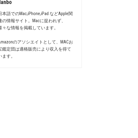
danbo
日本語でのMac,iPhone,iPad などApple関
連の情報サイト。Macに捉われず、
様々な情報を掲載しています。
Amazonのアソシエイトとして、MACお
宝鑑定団は適格販売により収入を得て
います。