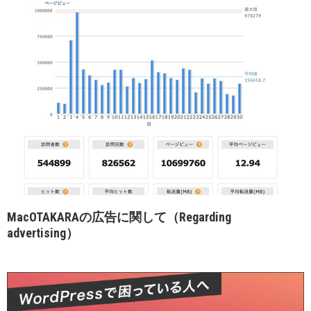
MacOTAKARAの広告に関して（Regarding
advertising）