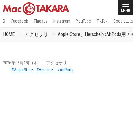
MENU
X
Facebook
Threads
Instagram
YouTube
TikTok
Google
HOME
アクセサリ
Apple Store、HerschelのAirPods
2026年06月18日(木)
アクセサリ
#AppleStore
#Herschel
#AirPods