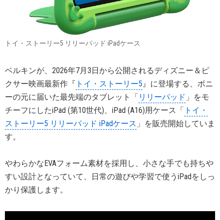
トイ・ストーリー5 リリーパッド iPadケース
ベルキンが、2026年7月3日から公開されるディズニー＆ピ
クサー映画最新作『
トイ・ストーリー5
』に登場する、ボニ
ーの元に届いた最先端のタブレット「
リリーパッド
」をモ
チーフにしたiPad (第10世代)、iPad (A16)用ケース「
トイ・
ストーリー5 リリーパッド iPadケース
」を販売開始していま
す。
やわらかなEVAフォーム素材を採用し、小さな手でも持ちや
すい設計となっていて、日常の遊びや学習で使うiPadをしっ
かり保護します。