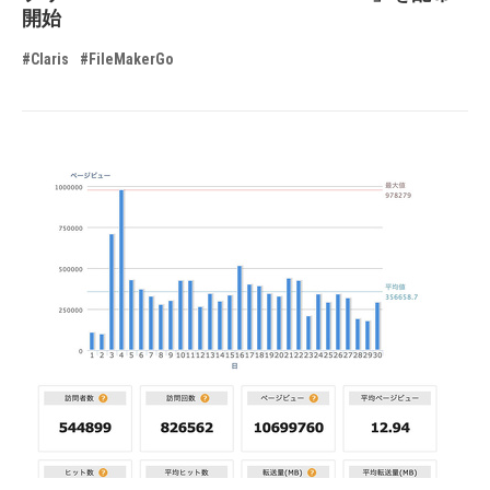
開始
#Claris
#FileMakerGo