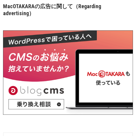
MacOTAKARAの広告に関して（Regarding
advertising）