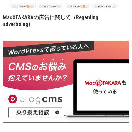
MacOTAKARAの広告に関して（Regarding
advertising）