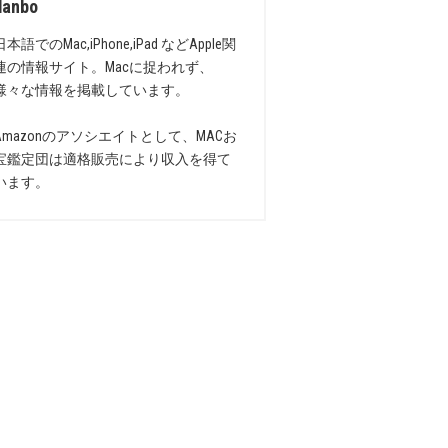
danbo
日本語でのMac,iPhone,iPad などApple関
連の情報サイト。Macに捉われず、
様々な情報を掲載しています。
Amazonのアソシエイトとして、MACお
宝鑑定団は適格販売により収入を得て
います。