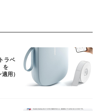
ートラベ
1」を
ン適用）