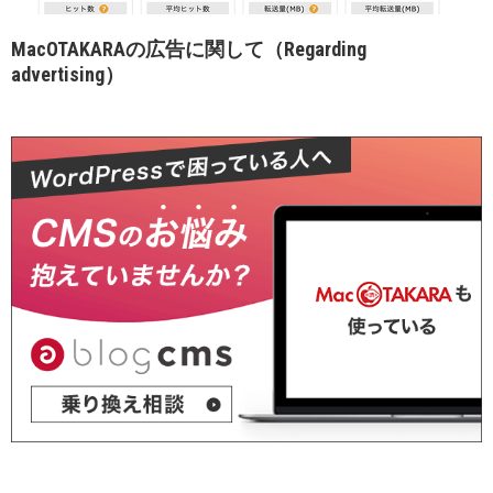
MacOTAKARAの広告に関して（Regarding
advertising）