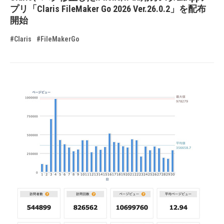
プリ「Claris FileMaker Go 2026 Ver.26.0.2」を配布
開始
#Claris
#FileMakerGo