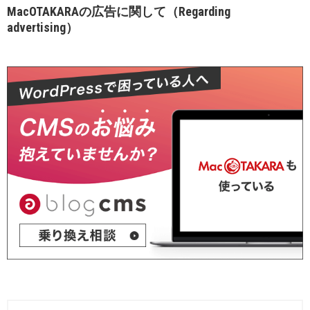
MacOTAKARAの広告に関して（Regarding
advertising）