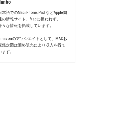
danbo
日本語でのMac,iPhone,iPad などApple関
連の情報サイト。Macに捉われず、
様々な情報を掲載しています。
Amazonのアソシエイトとして、MACお
宝鑑定団は適格販売により収入を得て
います。