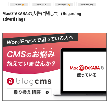
MacOTAKARAの広告に関して（Regarding
advertising）