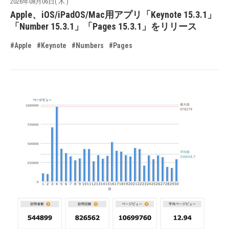
2026年08月06日( 木 )
Apple、iOS/iPadOS/Mac用アプリ「Keynote 15.3.1」
「Number 15.3.1」「Pages 15.3.1」をリリース
#Apple
#Keynote
#Numbers
#Pages