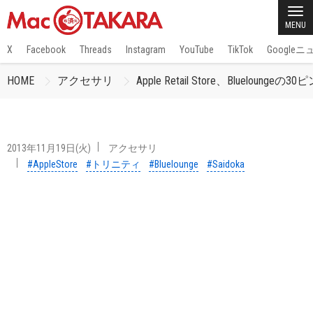
MENU
X
Facebook
Threads
Instagram
YouTube
TikTok
Google
HOME
アクセサリ
Apple Retail Store、Blueloun
2013年11月19日(火)
アクセサリ
#AppleStore
#トリニティ
#Bluelounge
#Saidoka