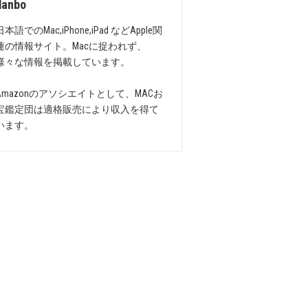
danbo
日本語でのMac,iPhone,iPad などApple関
連の情報サイト。Macに捉われず、
様々な情報を掲載しています。
Amazonのアソシエイトとして、MACお
宝鑑定団は適格販売により収入を得て
います。