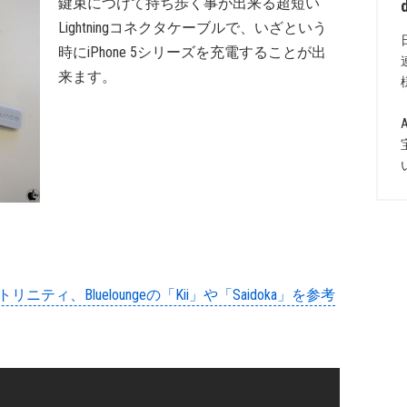
鍵束につけて持ち歩く事が出来る超短い
Lightningコネクタケーブルで、いざという
時にiPhone 5シリーズを充電することが出
来ます。
トリニティ、Blueloungeの「Kii」や「Saidoka」を参考