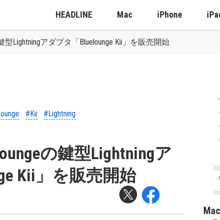
HEADLINE
Mac
iPhone
iPa
geの鍵型Lightningアダプタ「Bluelounge Kii」を販売開始
lounge
#Kii
#Lightning
eloungeの鍵型Lightningア
nge Kii」を販売開始
Ma