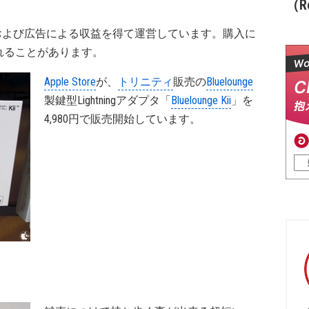
（Re
および広告による収益を得て運営しています。購入に
れることがあります。
Apple Store
が、
トリニティ
販売の
Bluelounge
製鍵型Lightningアダプタ「
Bluelounge Kii
」を
4,980円で販売開始しています。