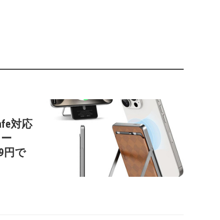
afe対応
リー
99円で