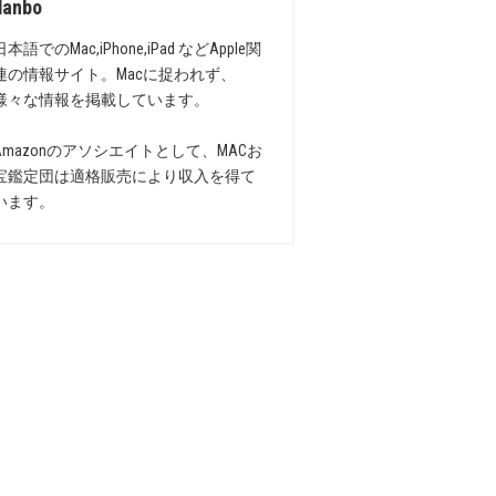
danbo
日本語でのMac,iPhone,iPad などApple関
連の情報サイト。Macに捉われず、
様々な情報を掲載しています。
Amazonのアソシエイトとして、MACお
宝鑑定団は適格販売により収入を得て
います。