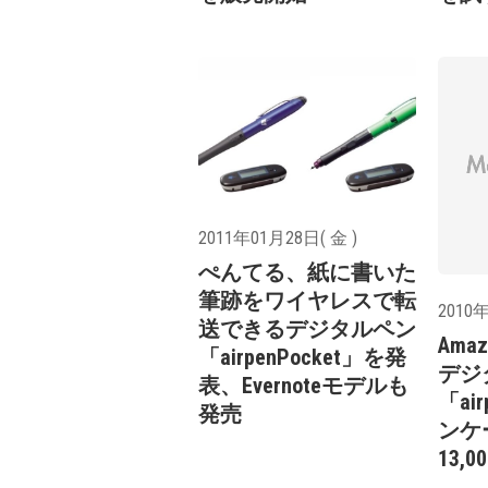
2011年01月28日( 金 )
ぺんてる、紙に書いた
筆跡をワイヤレスで転
2010年
送できるデジタルペン
Am
「airpenPocket」を発
デジ
表、Evernoteモデルも
「ai
発売
ンケ
13,