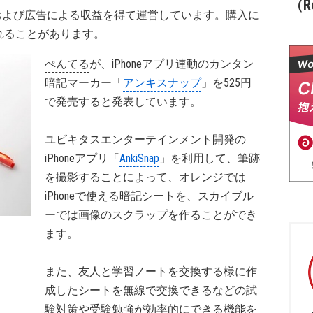
（Re
および広告による収益を得て運営しています。購入に
れることがあります。
ぺんてる
が、iPhoneアプリ連動のカンタン
暗記マーカー「
アンキスナップ
」を525円
で発売すると発表しています。
ユビキタスエンターテインメント開発の
iPhoneアプリ「
AnkiSnap
」を利用して、筆跡
を撮影することによって、オレンジでは
iPhoneで使える暗記シートを、スカイブル
ーでは画像のスクラップを作ることができ
ます。
また、友人と学習ノートを交換する様に作
成したシートを無線で交換できるなどの試
験対策や受験勉強が効率的にできる機能を