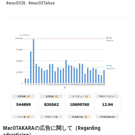
#macOS26
#macOSTahoe
MacOTAKARAの広告に関して（Regarding
advertising）