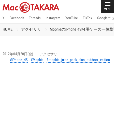
MENU
X
Facebook
Threads
Instagram
YouTube
TikTok
Google
HOME
アクセサリ
MophieのiPhone 4S/4用ケース一体型
2012年04月20日(金)
アクセサリ
#iPhone_4S
#Mophie
#mophie_juice_pack_plus_outdoor_edition