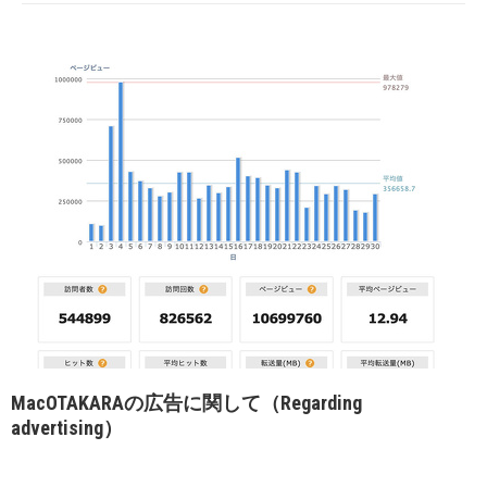
MacOTAKARAの広告に関して（Regarding
advertising）