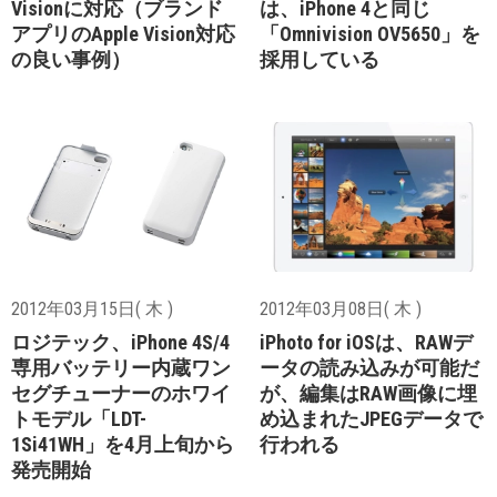
Visionに対応（ブランド
は、iPhone 4と同じ
アプリのApple Vision対応
「Omnivision OV5650」を
の良い事例）
採用している
2012年03月15日( 木 )
2012年03月08日( 木 )
ロジテック、iPhone 4S/4
iPhoto for iOSは、RAWデ
専用バッテリー内蔵ワン
ータの読み込みが可能だ
セグチューナーのホワイ
が、編集はRAW画像に埋
トモデル「LDT-
め込まれたJPEGデータで
1Si41WH」を4月上旬から
行われる
発売開始