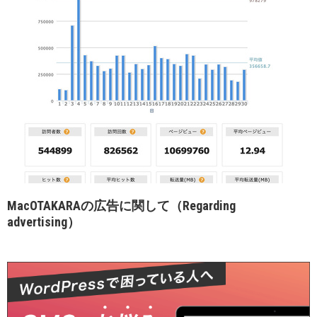
MacOTAKARAの広告に関して（Regarding
advertising）