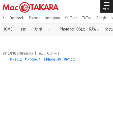
MENU
X
Facebook
Threads
Instagram
YouTube
TikTok
Google
HOME
etc
サポート
iPhoto for iOSは、R
2012年03月08日(木)
etc
/
サポート
#iPad_2
#iPhone_4
#iPhone_4S
#iPhoto