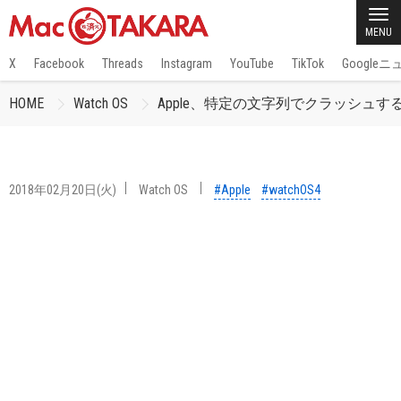
MENU
X
Facebook
Threads
Instagram
YouTube
TikTok
Google
HOME
Watch OS
Apple、特定の文字列でクラッシュする問
2018年02月20日(火)
Watch OS
#Apple
#watchOS4