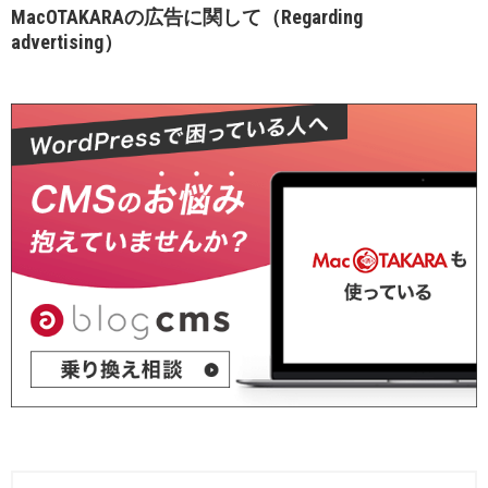
MacOTAKARAの広告に関して（Regarding
advertising）