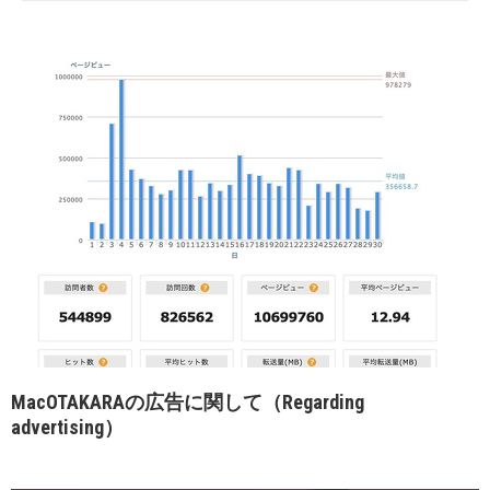
MacOTAKARAの広告に関して（Regarding
advertising）