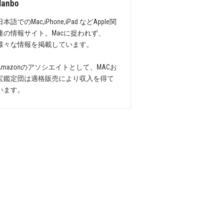
danbo
日本語でのMac,iPhone,iPad などApple関
連の情報サイト。Macに捉われず、
様々な情報を掲載しています。
Amazonのアソシエイトとして、MACお
宝鑑定団は適格販売により収入を得て
います。