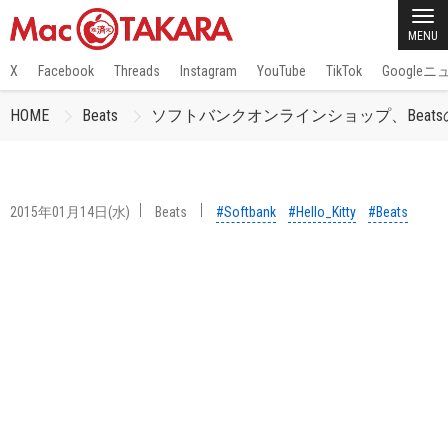
MENU
X
Facebook
Threads
Instagram
YouTube
TikTok
Google
HOME
Beats
ソフトバンクオンラインショップ、Beatsの「Hel
2015年01月14日(水)
Beats
#Softbank
#Hello_Kitty
#Beats