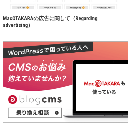
MacOTAKARAの広告に関して（Regarding
advertising）