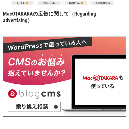
MacOTAKARAの広告に関して（Regarding
advertising）