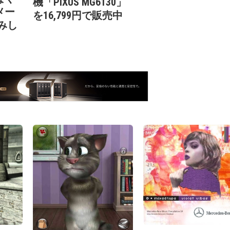
機「PIXUS MG6130」
メー
を16,799円で販売中
みし