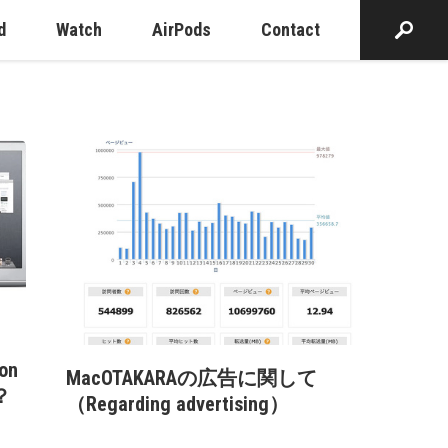
d
Watch
AirPods
Contact
on
MacOTAKARAの広告に関して
？
（Regarding advertising）