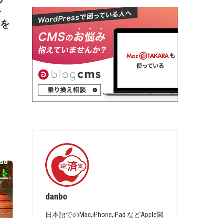
-
」を
danbo
日本語でのMac,iPhone,iPad などApple関