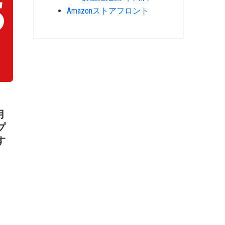
Amazonストアフロント
用
プ
す