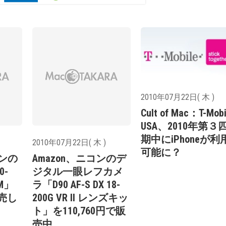
2010年07月22日( 木 )
Cult of Mac：T-Mobi
USA、2010年第３
期中にiPhoneが利
2010年07月22日( 木 )
可能に？
ノンの
Amazon、ニコンのデ
0-
ジタル一眼レフカメ
SM」
ラ「D90 AF-S DX 18-
販売し
200G VR II レンズキッ
ト」を110,760円で販
売中