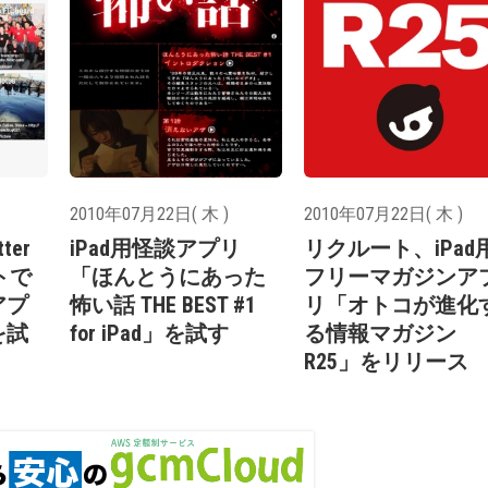
2010年07月22日( 木 )
2010年07月22日( 木 )
ter
iPad用怪談アプリ
リクルート、iPad
トで
「ほんとうにあった
フリーマガジンア
アプ
怖い話 THE BEST #1
リ「オトコが進化
」を試
for iPad」を試す
る情報マガジン
R25」をリリース