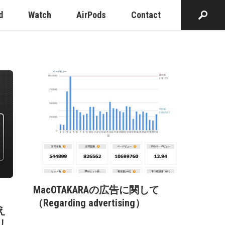
d
Watch
AirPods
Contact
MacOTAKARAの広告に関して
（Regarding advertising）
え
リ