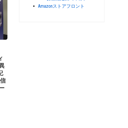
Amazonストアフロント
ィ
異
記
林信
ー