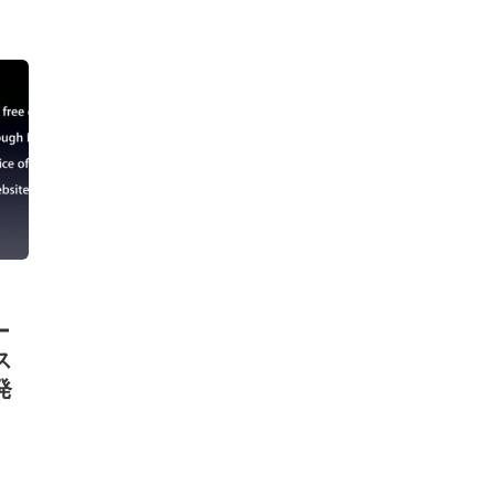
ー
ス
発