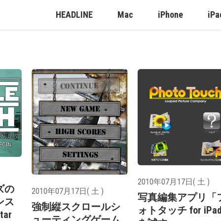
HEADLINE
Mac
iPhone
iPa
2010年07月17日( 土 )
ズの
2010年07月17日( 土 )
写真編集アプリ「
ンス
強制縦スクロールシ
ォトタッチ for iPa
ar
ューティングゲーム