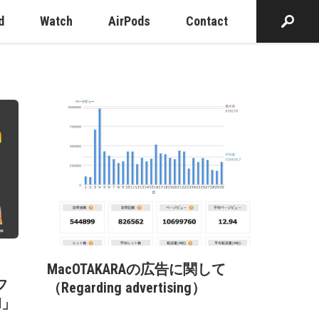
d
Watch
AirPods
Contact
MacOTAKARAの広告に関して
フ
（Regarding advertising）
d」