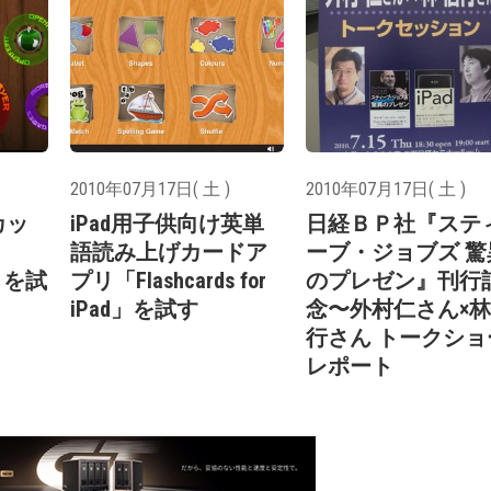
2010年07月17日( 土 )
2010年07月17日( 土 )
カッ
iPad用子供向け英単
日経ＢＰ社『ステ
語読み上げカードア
ーブ・ジョブズ 驚
D」を試
プリ「Flashcards for
のプレゼン』刊行
iPad」を試す
念〜外村仁さん×
行さん トークショ
レポート