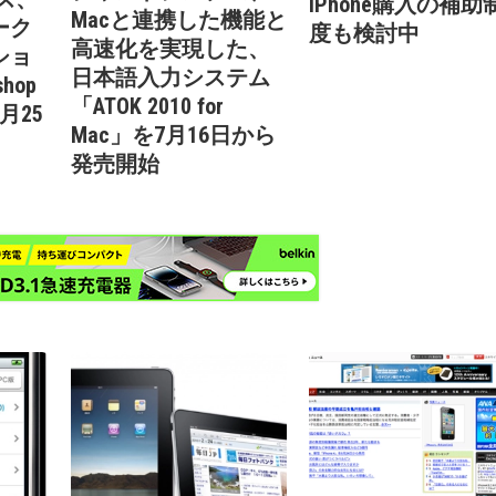
iPhone購入の補助
Macと連携した機能と
ーク
度も検討中
高速化を実現した、
ショ
日本語入力システム
shop
「ATOK 2010 for
6月25
Mac」を7月16日から
発売開始