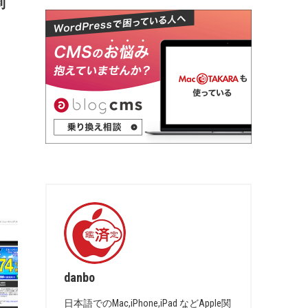
制
danbo
日本語でのMac,iPhone,iPad などApple関