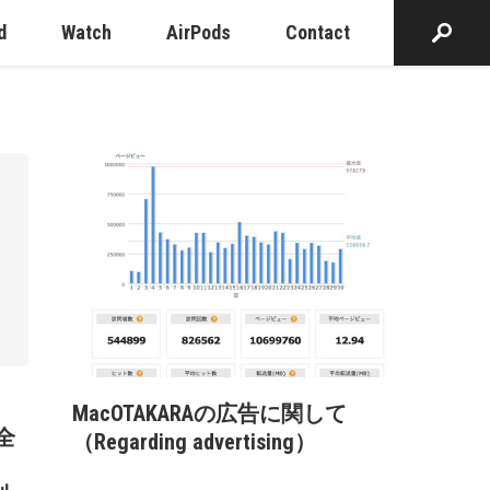
d
Watch
AirPods
Contact
MacOTAKARAの広告に関して
全
（Regarding advertising）
、