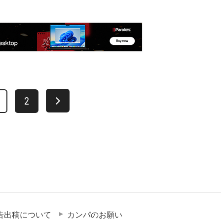
2
告出稿について
カンパのお願い