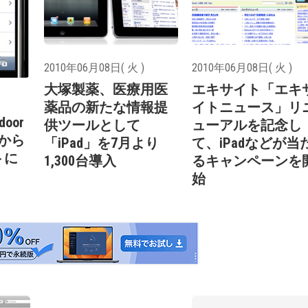
2010年06月08日( 火 )
2010年06月08日( 火 )
大塚製薬、医療用医
エキサイト「エキ
薬品の新たな情報提
イトニュース」リ
oor
供ツールとして
ューアルを記念し
日から
「iPad」を7月より
て、iPadなどが当
トに
1,300台導入
るキャンペーンを
始