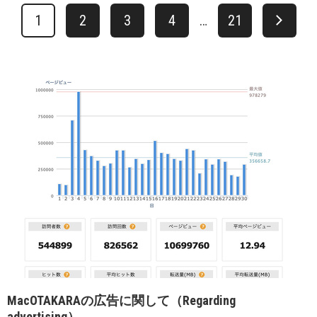
1
2
3
4
…
21
MacOTAKARAの広告に関して（Regarding
advertising）