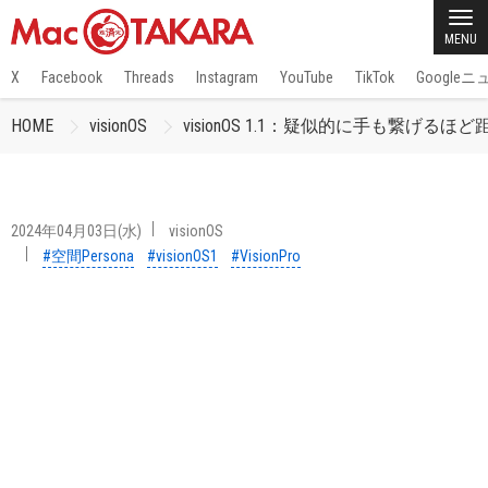
MENU
X
Facebook
Threads
Instagram
YouTube
TikTok
Google
HOME
visionOS
visionOS 1.1：疑似的に手も繋げるほど距
2024年04月03日(水)
visionOS
#空間Persona
#visionOS1
#VisionPro