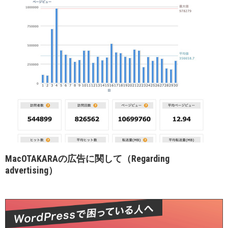
MacOTAKARAの広告に関して（Regarding
advertising）