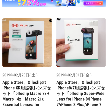
2019年02月23日( 土 )
2019年02月01日( 金 )
Apple Store、Olloclipの
Apple Store、Olloclipの
iPhone XR用拡張レンズセ
iPhone8/7用拡張レンズセ
ット「olloclip Macro 7x +
ット「olloclip Super-Wide
Macro 14x + Macro 21x
Lens for iPhone 8/iPhone
Essential Lenses for
7/iPhone 8 Plus/iPhone 7