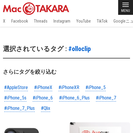
MENU
X
Facebook
Threads
Instagram
YouTube
TikTok
Google
選択されているタグ :
#olloclip
さらにタグを絞り込む
#AppleStore
#iPhoneX
#iPhoneXR
#iPhone_5
#iPhone_5s
#iPhone_6
#iPhone_6_Plus
#iPhone_7
#iPhone_7_Plus
#Qlix