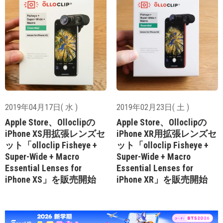
2019年04月17日( 水 )
2019年02月23日( 土 )
Apple Store、Olloclipの
Apple Store、Olloclipの
iPhone XS用拡張レンズセ
iPhone XR用拡張レンズセ
ット「olloclip Fisheye +
ット「olloclip Fisheye +
Super-Wide + Macro
Super-Wide + Macro
Essential Lenses for
Essential Lenses for
iPhone XS」を販売開始
iPhone XR」を販売開始