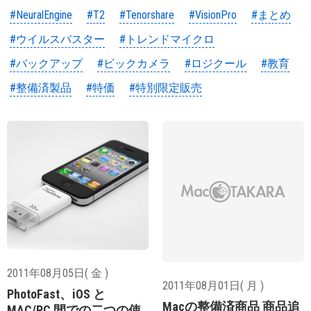
#NeuralEngine
#T2
#Tenorshare
#VisionPro
#まとめ
#ウイルスバスター
#トレンドマイクロ
#バックアップ
#ビックカメラ
#ロジクール
#教育
#整備済製品
#特価
#特別限定販売
2011年08月05日( 金 )
2011年08月01日( 月 )
PhotoFast、iOS と
Macの整備済商品 商品追
MAC/PC 間での二つの使