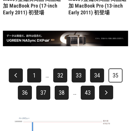
加 MacBook Pro (17-inch
加 MacBook Pro (13-inch
Early 2011) 初登場
Early 2011) 初登場
1
…
32
33
34
35
36
37
38
…
43