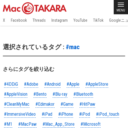
MENU
X
Facebook
Threads
Instagram
YouTube
TikTok
Google
選択されているタグ :
#mac
さらにタグを絞り込む
#4DDiG
#Adobe
#Android
#Apple
#AppleStore
#AppleVision
#Bento
#Blu-ray
#Bluetooth
#CleanMyMac
#Edimakor
#Game
#HitPaw
#ImmersiveVideo
#iPad
#iPhone
#iPod
#iPod_touch
#M1
#MacPaw
#Mac_App_Store
#Microsoft